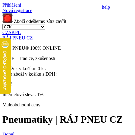
Přihlášení
help
Nová registrace
Zboží odešleme:
zítra
zavřít
CZ
SK
PL
RÁJ PNEU CZ
RÁJ PNEU
®
100% ONLINE
32 LET
Tradice, zkušenosti
Položek v košíku:
0 ks
Cena zboží v košíku s DPH:
0 Kč
Internetová sleva:
1%
Maloobchodní ceny
Pneumatiky | RÁJ PNEU CZ
Domů