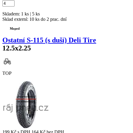
Skladem: 1 ks | 5 ks
Sklad externí:
10 ks do 2 prac. dní
Moped
Ostatní S-115 (s duší) Deli Tire
12.5x2.25
TOP
199 Kč
s DPH
164 Kč
bez DPH