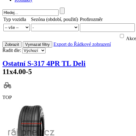
Typ vozidla
Sezóna (období, použití)
Profirozměr
Akc
Export do
Řádkové zobrazení
Zobrazit
Vymazat filtry
Řadit dle:
Ostatní S-317 4PR TL Deli
11x4.00-5
TOP