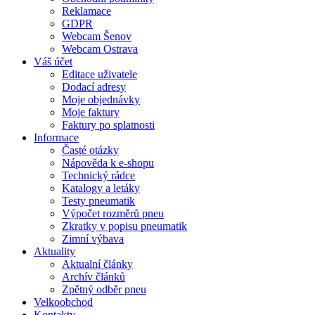
Reklamace
GDPR
Webcam Šenov
Webcam Ostrava
Váš účet
Editace uživatele
Dodací adresy
Moje objednávky
Moje faktury
Faktury po splatnosti
Informace
Časté otázky
Nápověda k e-shopu
Technický rádce
Katalogy a letáky
Testy pneumatik
Výpočet rozměrů pneu
Zkratky v popisu pneumatik
Zimní výbava
Aktuality
Aktualní články
Archív článků
Zpětný odběr pneu
Velkoobchod
Kontakty