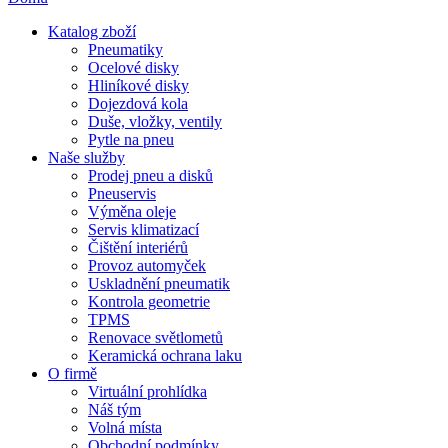
Katalog zboží
Pneumatiky
Ocelové disky
Hliníkové disky
Dojezdová kola
Duše, vložky, ventily
Pytle na pneu
Naše služby
Prodej pneu a disků
Pneuservis
Výměna oleje
Servis klimatizací
Čištění interiérů
Provoz automyček
Uskladnění pneumatik
Kontrola geometrie
TPMS
Renovace světlometů
Keramická ochrana laku
O firmě
Virtuální prohlídka
Náš tým
Volná místa
Obchodní podmínky