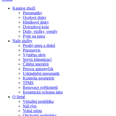
Katalog zboží
Pneumatiky
Ocelové disky
Hliníkové disky
Dojezdová kola
Duše, vložky, ventily
Pytle na pneu
Naše služby
Prodej pneu a disků
Pneuservis
Výměna oleje
Servis klimatizací
Čištění interiérů
Provoz automyček
Uskladnění pneumatik
Kontrola geometrie
TPMS
Renovace světlometů
Keramická ochrana laku
O firmě
Virtuální prohlídka
Náš tým
Volná místa
Obchodní podmínky