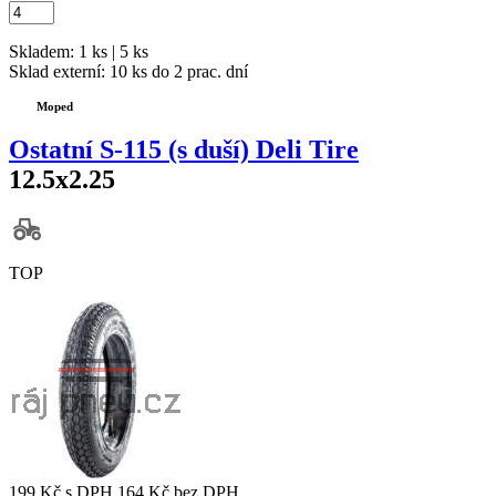
Skladem: 1 ks | 5 ks
Sklad externí:
10 ks do 2 prac. dní
Moped
Ostatní S-115 (s duší) Deli Tire
12.5x2.25
TOP
199 Kč
s DPH
164 Kč
bez DPH