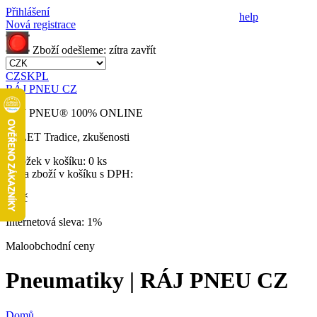
Přihlášení
help
Nová registrace
Zboží odešleme:
zítra
zavřít
CZ
SK
PL
RÁJ PNEU CZ
RÁJ PNEU
®
100% ONLINE
32 LET
Tradice, zkušenosti
Položek v košíku:
0 ks
Cena zboží v košíku s DPH:
0 Kč
Internetová sleva:
1%
Maloobchodní ceny
Pneumatiky | RÁJ PNEU CZ
Domů