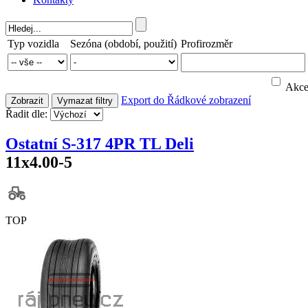
Typ vozidla
Sezóna (období, použití)
Profirozměr
Akc
Export do
Řádkové zobrazení
Zobrazit
Vymazat filtry
Řadit dle:
Ostatní S-317 4PR TL Deli
11x4.00-5
TOP