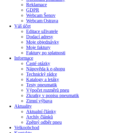
Reklamace
GDPR
Webcam Šenov
Webcam Ostrava
Váš účet
Editace uživatele
Dodací adresy
Moje objednávky
Moje faktury
Faktury po splatnosti
Informace
Časté otázky
Nápověda k e-shopu
Technický rádce
Katalogy a letáky
Testy pneumatik
Výpočet rozměrů pneu
Zkratky v popisu pneumatik
Zimní výbava
Aktuality
Aktualní články
Archív článků
Zpětný odběr pneu
Velkoobchod
Kontakty