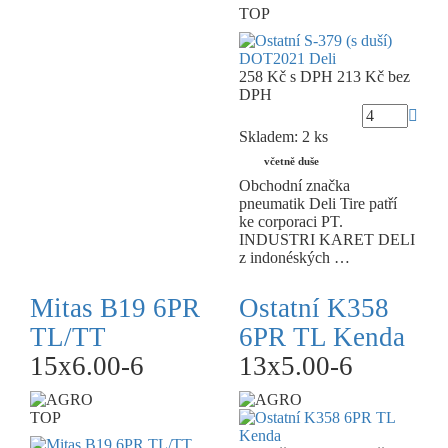
TOP
258 Kč
s DPH
213 Kč
bez
DPH
Skladem: 2 ks
včetně duše
Obchodní značka
pneumatik Deli Tire patří
ke corporaci PT.
INDUSTRI KARET DELI
z indonéských …
Mitas B19 6PR
Ostatní K358
TL/TT
6PR TL Kenda
15x6.00-6
13x5.00-6
TOP