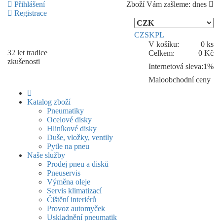
Přihlášení
Zboží Vám zašleme:
dnes
Registrace
CZ
SK
PL
V košíku:
0 ks
32 let
tradice
Celkem:
0 Kč
zkušenosti
Internetová sleva:
1%
Maloobchodní ceny
Katalog zboží
Pneumatiky
Ocelové disky
Hliníkové disky
Duše, vložky, ventily
Pytle na pneu
Naše služby
Prodej pneu a disků
Pneuservis
Výměna oleje
Servis klimatizací
Čištění interiérů
Provoz automyček
Uskladnění pneumatik