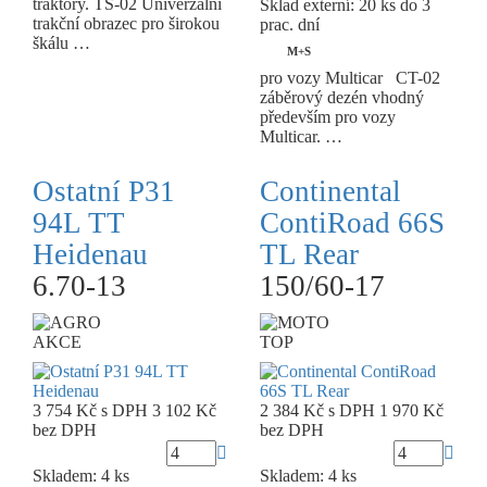
traktory. TS-02 Univerzální
Sklad externí:
20 ks do 3
trakční obrazec pro širokou
prac. dní
škálu …
M+S
pro vozy Multicar CT-02
záběrový dezén vhodný
především pro vozy
Multicar. …
Ostatní P31
Continental
94L TT
ContiRoad 66S
Heidenau
TL Rear
6.70-13
150/60-17
AKCE
TOP
3 754 Kč
s DPH
3 102 Kč
2 384 Kč
s DPH
1 970 Kč
bez DPH
bez DPH
Skladem: 4 ks
Skladem: 4 ks