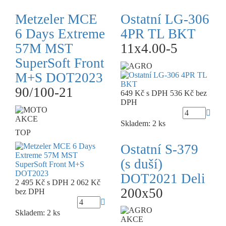
Metzeler MCE
Ostatní LG-306
6 Days Extreme
4PR TL BKT
57M MST
11x4.00-5
SuperSoft Front
M+S DOT2023
90/100-21
649 Kč
s DPH
536 Kč
bez
DPH
AKCE
Skladem: 2 ks
TOP
Ostatní S-379
(s duší)
DOT2021 Deli
2 495 Kč
s DPH
2 062 Kč
200x50
bez DPH
Skladem: 2 ks
AKCE