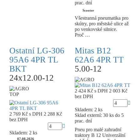
prac. dní
Scooter
Všestranná pneumatika pro
skútry, pro městské ulice až
po venkovské silnice.
Proč …
Ostatní LG-306
Mitas B12
95A6 4PR TL
62A6 4PR TT
BKT
5.00-12
24x12.00-12
2 424 Kč
s DPH
2 003 Kč
TOP
bez DPH
Skladem: 2 ks
2 769 Kč
s DPH
2 288 Kč
Sklad externí:
30 ks do 5
bez DPH
prac. dní
Pneu pro malé zahradní
Skladem: 2 ks
traktory B 12 Univerzální
07.08.2026