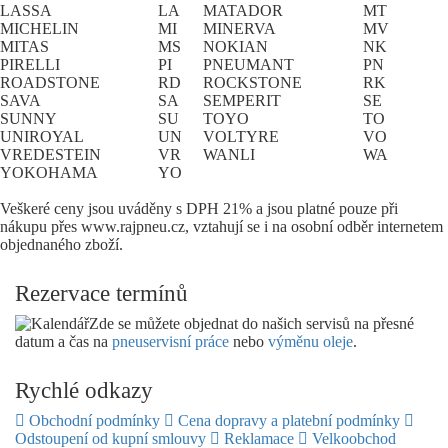
LASSA
LA
MATADOR
MT
MICHELIN
MI
MINERVA
MV
MITAS
MS
NOKIAN
NK
PIRELLI
PI
PNEUMANT
PN
ROADSTONE
RD
ROCKSTONE
RK
SAVA
SA
SEMPERIT
SE
SUNNY
SU
TOYO
TO
UNIROYAL
UN
VOLTYRE
VO
VREDESTEIN
VR
WANLI
WA
YOKOHAMA
YO
Veškeré ceny jsou uváděny s DPH 21% a jsou platné pouze při
nákupu přes www.rajpneu.cz, vztahují se i na osobní odběr internetem
objednaného zboží.
Rezervace termínů
Zde se můžete objednat do našich servisů na přesné
datum a čas na
pneuservisní práce
nebo
výměnu oleje
.
Rychlé odkazy
Obchodní podmínky
Cena dopravy a platební podmínky
Odstoupení od kupní smlouvy
Reklamace
Velkoobchod