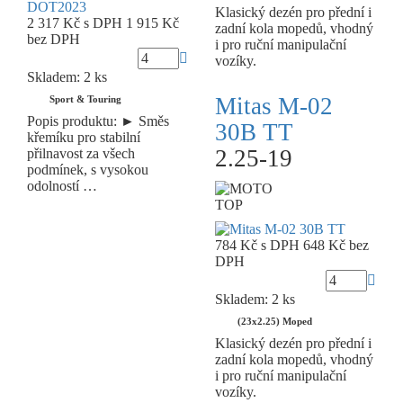
Klasický dezén pro přední i
2 317 Kč
s DPH
1 915 Kč
zadní kola mopedů, vhodný
bez DPH
i pro ruční manipulační
vozíky.
Skladem: 2 ks
Mitas M-02
Sport & Touring
Popis produktu: ► Směs
30B TT
křemíku pro stabilní
2.25-19
přilnavost za všech
podmínek, s vysokou
odolností …
TOP
784 Kč
s DPH
648 Kč
bez
DPH
Skladem: 2 ks
(23x2.25) Moped
Klasický dezén pro přední i
zadní kola mopedů, vhodný
i pro ruční manipulační
vozíky.