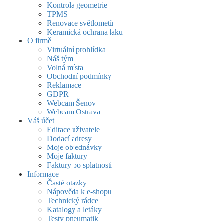
Kontrola geometrie
TPMS
Renovace světlometů
Keramická ochrana laku
O firmě
Virtuální prohlídka
Náš tým
Volná místa
Obchodní podmínky
Reklamace
GDPR
Webcam Šenov
Webcam Ostrava
Váš účet
Editace uživatele
Dodací adresy
Moje objednávky
Moje faktury
Faktury po splatnosti
Informace
Časté otázky
Nápověda k e-shopu
Technický rádce
Katalogy a letáky
Testy pneumatik