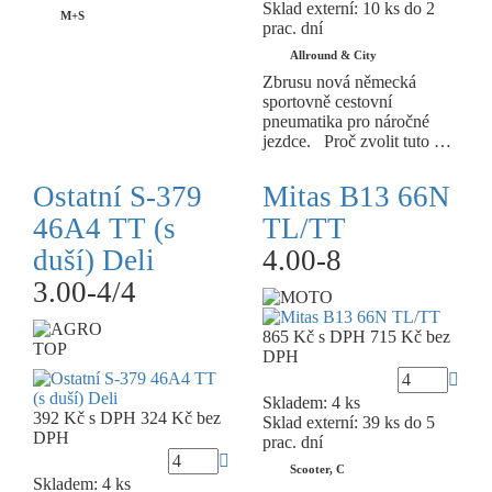
Sklad externí:
10 ks do 2
M+S
prac. dní
Allround & City
Zbrusu nová německá
sportovně cestovní
pneumatika pro náročné
jezdce. Proč zvolit tuto …
Ostatní S-379
Mitas B13 66N
46A4 TT (s
TL/TT
duší) Deli
4.00-8
3.00-4/4
865 Kč
s DPH
715 Kč
bez
TOP
DPH
Skladem: 4 ks
392 Kč
s DPH
324 Kč
bez
Sklad externí:
39 ks do 5
DPH
prac. dní
Scooter, C
Skladem: 4 ks