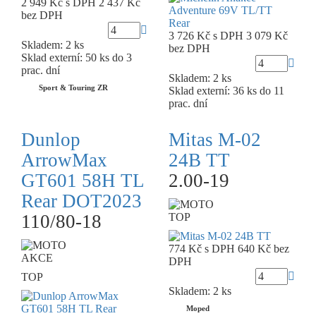
2 949 Kč
s DPH
2 437 Kč
bez DPH
3 726 Kč
s DPH
3 079 Kč
Skladem: 2 ks
bez DPH
Sklad externí:
50 ks do 3
prac. dní
Skladem: 2 ks
Sport & Touring ZR
Sklad externí:
36 ks do 11
prac. dní
Dunlop
Mitas M-02
ArrowMax
24B TT
GT601 58H TL
2.00-19
Rear DOT2023
110/80-18
TOP
774 Kč
s DPH
640 Kč
bez
AKCE
DPH
TOP
Skladem: 2 ks
Moped