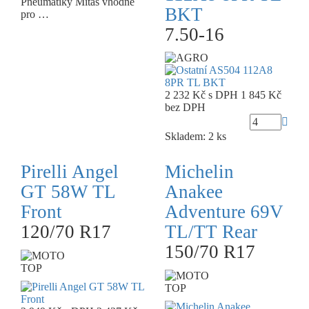
Pneumatiky Mitas vhodné
BKT
pro …
7.50-16
2 232 Kč
s DPH
1 845 Kč
bez DPH
Skladem: 2 ks
Pirelli Angel
Michelin
GT 58W TL
Anakee
Front
Adventure 69V
120/70 R17
TL/TT Rear
150/70 R17
TOP
TOP