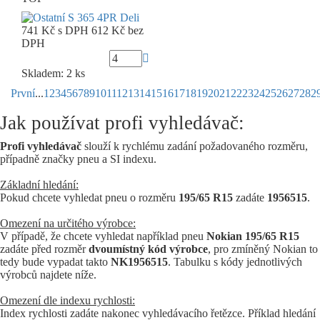
741 Kč
s DPH
612 Kč
bez
DPH
Skladem: 2 ks
První
...
1
2
3
4
5
6
7
8
9
10
11
12
13
14
15
16
17
18
19
20
21
22
23
24
25
26
27
28
2
Jak používat profi vyhledávač:
Profi vyhledávač
slouží k rychlému zadání požadovaného rozměru,
případně značky pneu a SI indexu.
Základní hledání:
Pokud chcete vyhledat pneu o rozměru
195/65 R15
zadáte
1956515
.
Omezení na určitého výrobce:
V případě, že chcete vyhledat například pneu
Nokian 195/65 R15
zadáte před rozměr
dvoumístný kód výrobce
, pro zmíněný Nokian to
tedy bude vypadat takto
NK1956515
. Tabulku s kódy jednotlivých
výrobců najdete níže.
Omezení dle indexu rychlosti:
Index rychlosti zadáte nakonec vyhledávacího řetězce. Příklad hledání