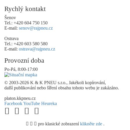
Rychlý kontakt
Šenov
Tel.: +420 604 750 150
E-mail:
senov@rajpneu.cz
Ostrava
Tel.: +420 603 580 580
E-mail:
ostrava@rajpneu.cz
Provozní doba
Po-Pá, 8:00-17:00
© 2003-2026 K & K PNEU s.r.o., Jakékoli kopírování,
další publikování nebo šíření obsahu tohoto webu je zakázáno.
platon.kkpneu.cz
Facebook
YouTube
Heureka
pro klasické zobrazení
klikněte zde
.
.