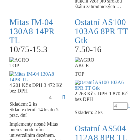
trakční vzor pro širokou
škálu zahradnických …
Mitas IM-04
Ostatní AS100
130A8 14PR
103A6 8PR TT
TL
Gtk
10/75-15.3
7.50-16
TOP
AKCE
TOP
4 201 Kč
s DPH
3 472 Kč
bez DPH
2 263 Kč
s DPH
1 870 Kč
bez DPH
Skladem: 2 ks
Sklad externí:
14 ks do 5
Skladem: 2 ks
prac. dní
Implementy nosné Mitas
Ostatní AS504
pneu s moderním
univerzálním dezénem.
112A8 8PR TL