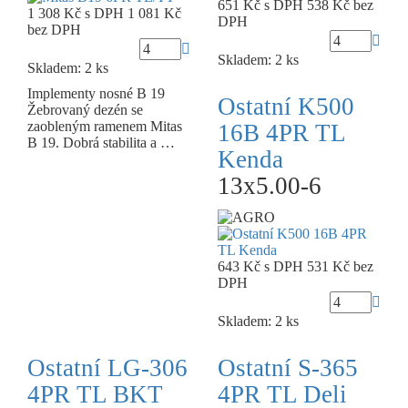
651 Kč
s DPH
538 Kč
bez
1 308 Kč
s DPH
1 081 Kč
DPH
bez DPH
Skladem: 2 ks
Skladem: 2 ks
Implementy nosné B 19
Ostatní K500
Žebrovaný dezén se
zaobleným ramenem Mitas
16B 4PR TL
B 19. Dobrá stabilita a …
Kenda
13x5.00-6
643 Kč
s DPH
531 Kč
bez
DPH
Skladem: 2 ks
Ostatní LG-306
Ostatní S-365
4PR TL BKT
4PR TL Deli