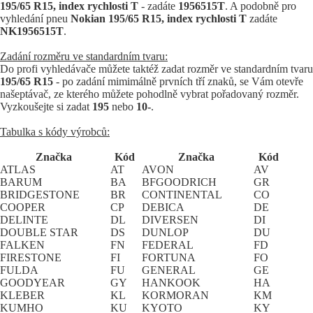
195/65 R15, index rychlosti T
- zadáte
1956515T
. A podobně pro
vyhledání pneu
Nokian 195/65 R15, index rychlosti T
zadáte
NK1956515T
.
Zadání rozměru ve standardním tvaru:
Do profi vyhledávače můžete taktéž zadat rozměr ve standardním tvaru
195/65 R15
- po zadání mimimálně prvních tří znaků, se Vám otevře
našeptávač, ze kterého můžete pohodlně vybrat pořadovaný rozměr.
Vyzkoušejte si zadat
195
nebo
10-
.
Tabulka s kódy výrobců:
Značka
Kód
Značka
Kód
ATLAS
AT
AVON
AV
BARUM
BA
BFGOODRICH
GR
BRIDGESTONE
BR
CONTINENTAL
CO
COOPER
CP
DEBICA
DE
DELINTE
DL
DIVERSEN
DI
DOUBLE STAR
DS
DUNLOP
DU
FALKEN
FN
FEDERAL
FD
FIRESTONE
FI
FORTUNA
FO
FULDA
FU
GENERAL
GE
GOODYEAR
GY
HANKOOK
HA
KLEBER
KL
KORMORAN
KM
KUMHO
KU
KYOTO
KY