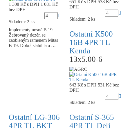
651 Kč
s DPH
538 Kč
bez
1 308 Kč
s DPH
1 081 Kč
DPH
bez DPH
Skladem: 2 ks
Skladem: 2 ks
Implementy nosné B 19
Ostatní K500
Žebrovaný dezén se
zaobleným ramenem Mitas
16B 4PR TL
B 19. Dobrá stabilita a …
Kenda
13x5.00-6
643 Kč
s DPH
531 Kč
bez
DPH
Skladem: 2 ks
Ostatní LG-306
Ostatní S-365
4PR TL BKT
4PR TL Deli