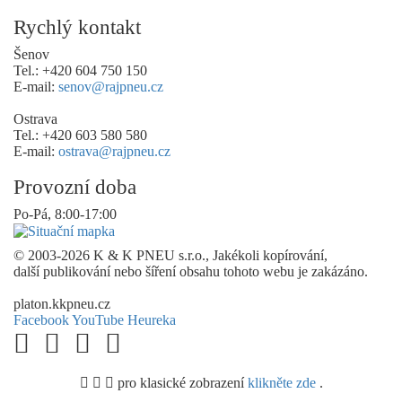
Rychlý kontakt
Šenov
Tel.: +420 604 750 150
E-mail:
senov@rajpneu.cz
Ostrava
Tel.: +420 603 580 580
E-mail:
ostrava@rajpneu.cz
Provozní doba
Po-Pá, 8:00-17:00
© 2003-2026 K & K PNEU s.r.o., Jakékoli kopírování,
další publikování nebo šíření obsahu tohoto webu je zakázáno.
platon.kkpneu.cz
Facebook
YouTube
Heureka
pro klasické zobrazení
klikněte zde
.
.