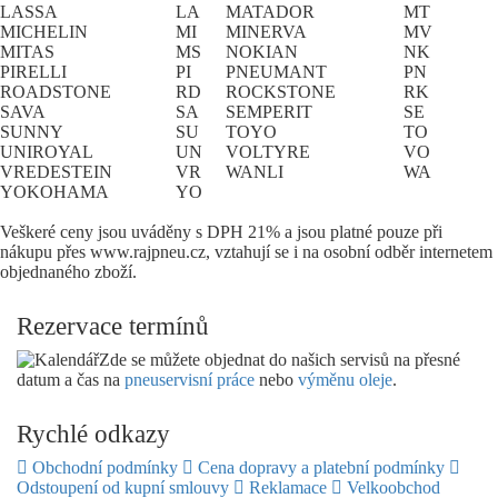
LASSA
LA
MATADOR
MT
MICHELIN
MI
MINERVA
MV
MITAS
MS
NOKIAN
NK
PIRELLI
PI
PNEUMANT
PN
ROADSTONE
RD
ROCKSTONE
RK
SAVA
SA
SEMPERIT
SE
SUNNY
SU
TOYO
TO
UNIROYAL
UN
VOLTYRE
VO
VREDESTEIN
VR
WANLI
WA
YOKOHAMA
YO
Veškeré ceny jsou uváděny s DPH 21% a jsou platné pouze při
nákupu přes www.rajpneu.cz, vztahují se i na osobní odběr internetem
objednaného zboží.
Rezervace termínů
Zde se můžete objednat do našich servisů na přesné
datum a čas na
pneuservisní práce
nebo
výměnu oleje
.
Rychlé odkazy
Obchodní podmínky
Cena dopravy a platební podmínky
Odstoupení od kupní smlouvy
Reklamace
Velkoobchod