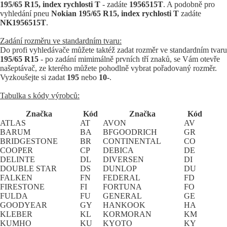
195/65 R15, index rychlosti T
- zadáte
1956515T
. A podobně pro
vyhledání pneu
Nokian 195/65 R15, index rychlosti T
zadáte
NK1956515T
.
Zadání rozměru ve standardním tvaru:
Do profi vyhledávače můžete taktéž zadat rozměr ve standardním tvaru
195/65 R15
- po zadání mimimálně prvních tří znaků, se Vám otevře
našeptávač, ze kterého můžete pohodlně vybrat pořadovaný rozměr.
Vyzkoušejte si zadat
195
nebo
10-
.
Tabulka s kódy výrobců:
Značka
Kód
Značka
Kód
ATLAS
AT
AVON
AV
BARUM
BA
BFGOODRICH
GR
BRIDGESTONE
BR
CONTINENTAL
CO
COOPER
CP
DEBICA
DE
DELINTE
DL
DIVERSEN
DI
DOUBLE STAR
DS
DUNLOP
DU
FALKEN
FN
FEDERAL
FD
FIRESTONE
FI
FORTUNA
FO
FULDA
FU
GENERAL
GE
GOODYEAR
GY
HANKOOK
HA
KLEBER
KL
KORMORAN
KM
KUMHO
KU
KYOTO
KY