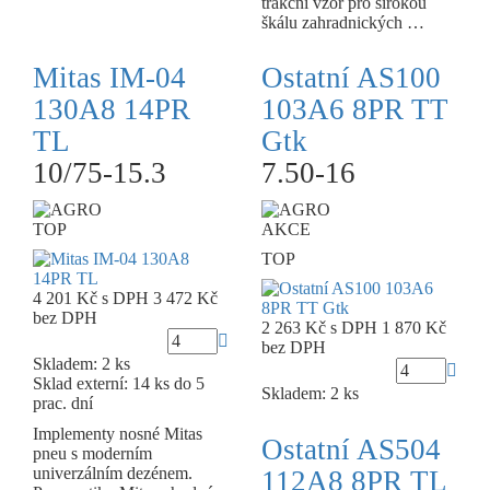
trakční vzor pro širokou
škálu zahradnických …
Mitas IM-04
Ostatní AS100
130A8 14PR
103A6 8PR TT
TL
Gtk
10/75-15.3
7.50-16
TOP
AKCE
TOP
4 201 Kč
s DPH
3 472 Kč
bez DPH
2 263 Kč
s DPH
1 870 Kč
bez DPH
Skladem: 2 ks
Sklad externí:
14 ks do 5
Skladem: 2 ks
prac. dní
Implementy nosné Mitas
Ostatní AS504
pneu s moderním
univerzálním dezénem.
112A8 8PR TL