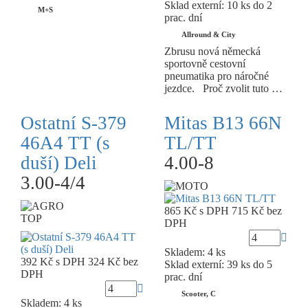
Sklad externí:
10 ks do 2
M+S
prac. dní
Allround & City
Zbrusu nová německá
sportovně cestovní
pneumatika pro náročné
jezdce. Proč zvolit tuto …
Ostatní S-379
Mitas B13 66N
46A4 TT (s
TL/TT
duší) Deli
4.00-8
3.00-4/4
865 Kč
s DPH
715 Kč
bez
TOP
DPH
Skladem: 4 ks
392 Kč
s DPH
324 Kč
bez
Sklad externí:
39 ks do 5
DPH
prac. dní
Scooter, C
Skladem: 4 ks