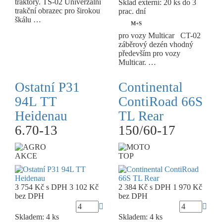
traktory. TS-02 Univerzální
Sklad externí:
20 ks do 3
trakční obrazec pro širokou
prac. dní
škálu …
M+S
pro vozy Multicar CT-02
záběrový dezén vhodný
především pro vozy
Multicar. …
Ostatní P31
Continental
94L TT
ContiRoad 66S
Heidenau
TL Rear
6.70-13
150/60-17
AKCE
TOP
3 754 Kč
s DPH
3 102 Kč
2 384 Kč
s DPH
1 970 Kč
bez DPH
bez DPH
Skladem: 4 ks
Skladem: 4 ks