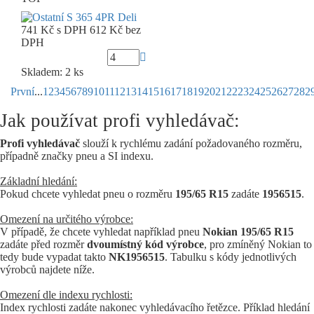
741 Kč
s DPH
612 Kč
bez
DPH
Skladem: 2 ks
První
...
1
2
3
4
5
6
7
8
9
10
11
12
13
14
15
16
17
18
19
20
21
22
23
24
25
26
27
28
2
Jak používat profi vyhledávač:
Profi vyhledávač
slouží k rychlému zadání požadovaného rozměru,
případně značky pneu a SI indexu.
Základní hledání:
Pokud chcete vyhledat pneu o rozměru
195/65 R15
zadáte
1956515
.
Omezení na určitého výrobce:
V případě, že chcete vyhledat například pneu
Nokian 195/65 R15
zadáte před rozměr
dvoumístný kód výrobce
, pro zmíněný Nokian to
tedy bude vypadat takto
NK1956515
. Tabulku s kódy jednotlivých
výrobců najdete níže.
Omezení dle indexu rychlosti:
Index rychlosti zadáte nakonec vyhledávacího řetězce. Příklad hledání