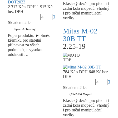
Klasický dezén pro přední i
2 317 Kč
s DPH
1 915 Kč
zadní kola mopedů, vhodný
bez DPH
i pro ruční manipulační
vozíky.
Skladem: 2 ks
Mitas M-02
Sport & Touring
Popis produktu: ► Směs
30B TT
křemíku pro stabilní
2.25-19
přilnavost za všech
podmínek, s vysokou
odolností …
TOP
784 Kč
s DPH
648 Kč
bez
DPH
Skladem: 2 ks
(23x2.25) Moped
Klasický dezén pro přední i
zadní kola mopedů, vhodný
i pro ruční manipulační
vozíky.