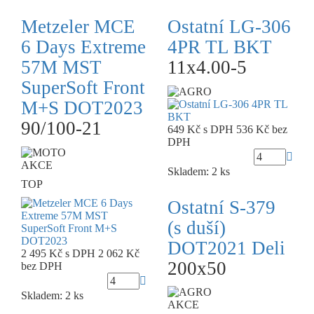
Metzeler MCE
Ostatní LG-306
6 Days Extreme
4PR TL BKT
57M MST
11x4.00-5
SuperSoft Front
M+S DOT2023
90/100-21
649 Kč
s DPH
536 Kč
bez
DPH
AKCE
Skladem: 2 ks
TOP
Ostatní S-379
(s duší)
DOT2021 Deli
2 495 Kč
s DPH
2 062 Kč
200x50
bez DPH
Skladem: 2 ks
AKCE