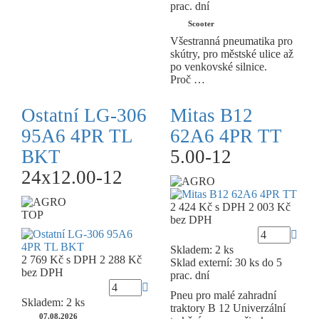
prac. dní
Scooter
Všestranná pneumatika pro
skútry, pro městské ulice až
po venkovské silnice.
Proč …
Ostatní LG-306
Mitas B12
95A6 4PR TL
62A6 4PR TT
BKT
5.00-12
24x12.00-12
2 424 Kč
s DPH
2 003 Kč
TOP
bez DPH
Skladem: 2 ks
2 769 Kč
s DPH
2 288 Kč
Sklad externí:
30 ks do 5
bez DPH
prac. dní
Pneu pro malé zahradní
Skladem: 2 ks
traktory B 12 Univerzální
07.08.2026