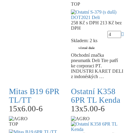
TOP
258 Kč
s DPH
213 Kč
bez
DPH
Skladem: 2 ks
včetně duše
Obchodní značka
pneumatik Deli Tire patří
ke corporaci PT.
INDUSTRI KARET DELI
z indonéských …
Mitas B19 6PR
Ostatní K358
TL/TT
6PR TL Kenda
15x6.00-6
13x5.00-6
TOP