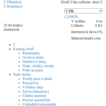
Přihlášení
Zboží Vám zašleme:
dnes
Registrace
CZ
SK
PL
V košíku:
0 ks
32 let
tradice
Celkem:
0 Kč
zkušenosti
Internetová sleva:
1%
Maloobchodní ceny
Katalog zboží
Pneumatiky
Ocelové disky
Hliníkové disky
Duše, vložky, ventily
Pytle na pneu
Naše služby
Prodej pneu a disků
Pneuservis
Výměna oleje
Servis klimatizací
Čištění interiérů
Provoz automyček
Uskladnění pneumatik