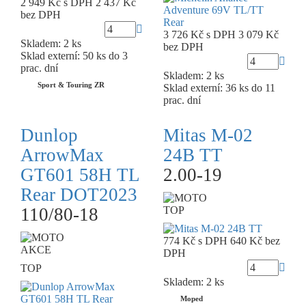
2 949 Kč
s DPH
2 437 Kč
bez DPH
3 726 Kč
s DPH
3 079 Kč
Skladem: 2 ks
bez DPH
Sklad externí:
50 ks do 3
prac. dní
Skladem: 2 ks
Sport & Touring ZR
Sklad externí:
36 ks do 11
prac. dní
Dunlop
Mitas M-02
ArrowMax
24B TT
GT601 58H TL
2.00-19
Rear DOT2023
110/80-18
TOP
774 Kč
s DPH
640 Kč
bez
AKCE
DPH
TOP
Skladem: 2 ks
Moped