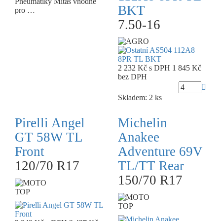
Pneumatiky Mitas vhodné
BKT
pro …
7.50-16
2 232 Kč
s DPH
1 845 Kč
bez DPH
Skladem: 2 ks
Pirelli Angel
Michelin
GT 58W TL
Anakee
Front
Adventure 69V
120/70 R17
TL/TT Rear
150/70 R17
TOP
TOP