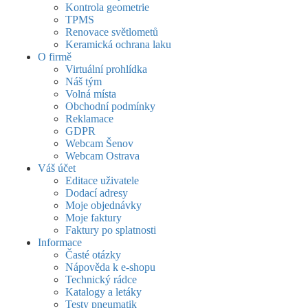
Kontrola geometrie
TPMS
Renovace světlometů
Keramická ochrana laku
O firmě
Virtuální prohlídka
Náš tým
Volná místa
Obchodní podmínky
Reklamace
GDPR
Webcam Šenov
Webcam Ostrava
Váš účet
Editace uživatele
Dodací adresy
Moje objednávky
Moje faktury
Faktury po splatnosti
Informace
Časté otázky
Nápověda k e-shopu
Technický rádce
Katalogy a letáky
Testy pneumatik