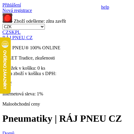
Přihlášení
help
Nová registrace
Zboží odešleme:
zítra
zavřít
CZ
SK
PL
RÁJ PNEU CZ
RÁJ PNEU
®
100% ONLINE
32 LET
Tradice, zkušenosti
Položek v košíku:
0 ks
Cena zboží v košíku s DPH:
0 Kč
Internetová sleva:
1%
Maloobchodní ceny
Pneumatiky | RÁJ PNEU CZ
Domů