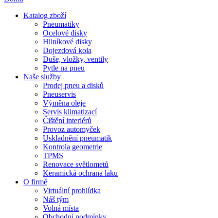
Katalog zboží
Pneumatiky
Ocelové disky
Hliníkové disky
Dojezdová kola
Duše, vložky, ventily
Pytle na pneu
Naše služby
Prodej pneu a disků
Pneuservis
Výměna oleje
Servis klimatizací
Čištění interiérů
Provoz automyček
Uskladnění pneumatik
Kontrola geometrie
TPMS
Renovace světlometů
Keramická ochrana laku
O firmě
Virtuální prohlídka
Náš tým
Volná místa
Obchodní podmínky