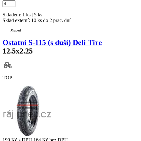
Skladem: 1 ks | 5 ks
Sklad externí:
10 ks do 2 prac. dní
Moped
Ostatní S-115 (s duší) Deli Tire
12.5x2.25
TOP
199 Kč
s DPH
164 Kč
bez DPH