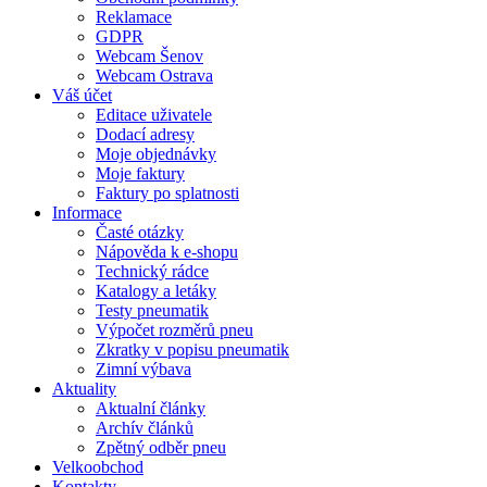
Reklamace
GDPR
Webcam Šenov
Webcam Ostrava
Váš účet
Editace uživatele
Dodací adresy
Moje objednávky
Moje faktury
Faktury po splatnosti
Informace
Časté otázky
Nápověda k e-shopu
Technický rádce
Katalogy a letáky
Testy pneumatik
Výpočet rozměrů pneu
Zkratky v popisu pneumatik
Zimní výbava
Aktuality
Aktualní články
Archív článků
Zpětný odběr pneu
Velkoobchod
Kontakty