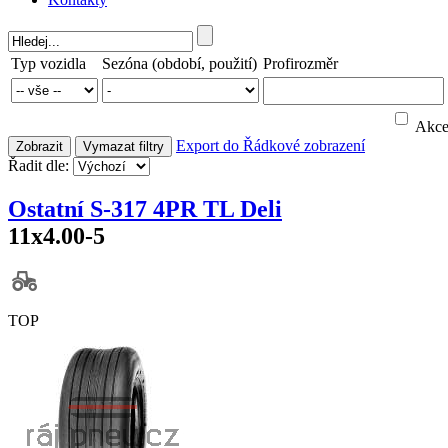
Typ vozidla
Sezóna (období, použití)
Profirozměr
Akc
Export do
Řádkové zobrazení
Zobrazit
Vymazat filtry
Řadit dle:
Ostatní S-317 4PR TL Deli
11x4.00-5
TOP