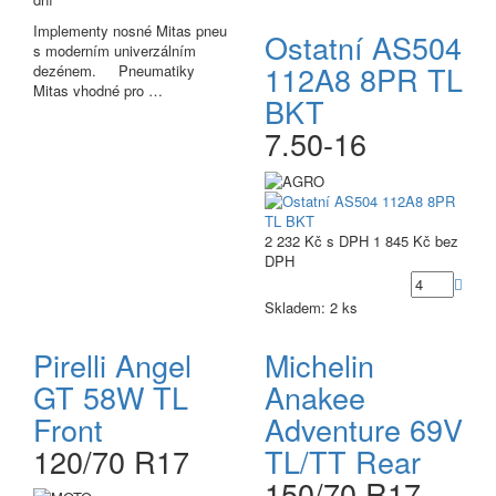
Implementy nosné Mitas pneu
Ostatní AS504
s moderním univerzálním
112A8 8PR TL
dezénem. Pneumatiky
Mitas vhodné pro …
BKT
7.50-16
2 232 Kč
s DPH
1 845 Kč
bez
DPH
Skladem: 2 ks
Pirelli Angel
Michelin
GT 58W TL
Anakee
Front
Adventure 69V
120/70 R17
TL/TT Rear
150/70 R17