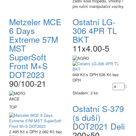
zadní kola mopedů, vhodný i
pro ruční manipulační vozíky.
Metzeler MCE
Ostatní LG-
6 Days
306 4PR TL
Extreme 57M
BKT
MST
11x4.00-5
SuperSoft
Front M+S
DOT2023
649 Kč
s DPH
536 Kč
bez
DPH
90/100-21
Skladem: 2 ks
AKCE
Ostatní S-379
TOP
(s duší)
DOT2021 Deli
2 495 Kč
s DPH
2 062 Kč
bez
200x50