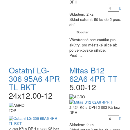
DPH
Skladem: 2 ks
Sklad externí:
50 ks do 2 prac.
dní
Scooter
Všestranná pneumatika pro
skútry, pro městské ulice až
po venkovské silnice.
Proč …
Ostatní LG-
Mitas B12
306 95A6 4PR
62A6 4PR TT
TL BKT
5.00-12
24x12.00-12
2 424 Kč
s DPH
2 003 Kč
bez
TOP
DPH
Skladem: 2 ks
2 769 Kč
s DPH
2 288 Kč
bez
Sklad externí:
32 ks do 5 prac.