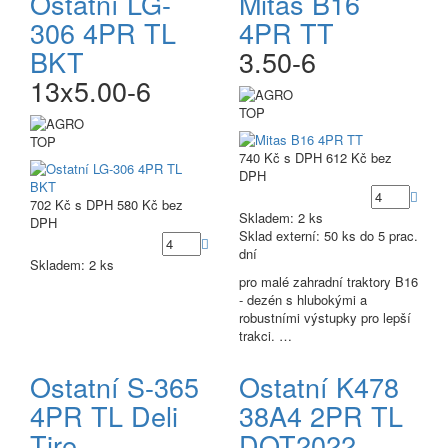
Ostatní LG-
Mitas B16
306 4PR TL
4PR TT
BKT
3.50-6
13x5.00-6
TOP
TOP
740 Kč
s DPH
612 Kč
bez
DPH
702 Kč
s DPH
580 Kč
bez
Skladem: 2 ks
DPH
Sklad externí:
50 ks do 5 prac.
dní
Skladem: 2 ks
pro malé zahradní traktory B16
- dezén s hlubokými a
robustními výstupky pro lepší
trakci. …
Ostatní S-365
Ostatní K478
4PR TL Deli
38A4 2PR TL
Tire
DOT2022