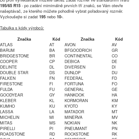
195/65 R15
- po zadání mimimálně prvních tří znaků, se Vám otevře
našeptávač, ze kterého můžete pohodlně vybrat pořadovaný rozměr.
Vyzkoušejte si zadat
195
nebo
10-
.
Tabulka s kódy výrobců:
Značka
Kód
Značka
Kód
ATLAS
AT
AVON
AV
BARUM
BA
BFGOODRICH
GR
BRIDGESTONE
BR
CONTINENTAL
CO
COOPER
CP
DEBICA
DE
DELINTE
DL
DIVERSEN
DI
DOUBLE STAR
DS
DUNLOP
DU
FALKEN
FN
FEDERAL
FD
FIRESTONE
FI
FORTUNA
FO
FULDA
FU
GENERAL
GE
GOODYEAR
GY
HANKOOK
HA
KLEBER
KL
KORMORAN
KM
KUMHO
KU
KYOTO
KY
LASSA
LA
MATADOR
MT
MICHELIN
MI
MINERVA
MV
MITAS
MS
NOKIAN
NK
PIRELLI
PI
PNEUMANT
PN
ROADSTONE
RD
ROCKSTONE
RK