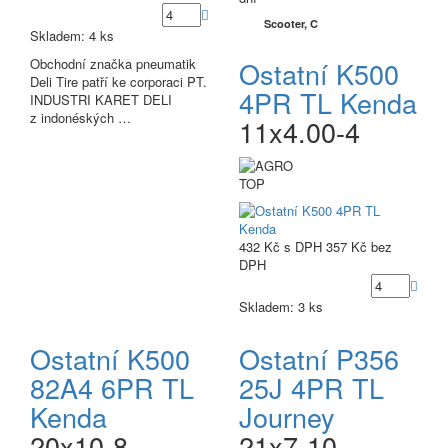
Scooter, C
Skladem: 4 ks
Obchodní značka pneumatik
Ostatní K500
Deli Tire patří ke corporaci PT.
4PR TL Kenda
INDUSTRI KARET DELI
z indonéských …
11x4.00-4
TOP
432 Kč
s DPH
357 Kč
bez
DPH
Skladem: 3 ks
Ostatní K500
Ostatní P356
82A4 6PR TL
25J 4PR TL
Kenda
Journey
20x10-8
21x7-10