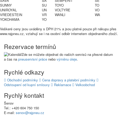
SAVA
SA
SEMPERIT
SE
SUNNY
SU
TOYO
TO
UNIROYAL
UN
VOLTYRE
VO
VREDESTEIN
VR
WANLI
WA
YOKOHAMA
YO
Veškeré ceny jsou uváděny s DPH 21% a jsou platné pouze při nákupu přes
www.rajpneu.cz, vztahují se i na osobní odběr internetem objednaného zboží.
Rezervace termínů
Zde se můžete objednat do našich servisů na přesné datum
a čas na
pneuservisní práce
nebo
výměnu oleje
.
Rychlé odkazy
Obchodní podmínky
Cena dopravy a platební podmínky
Odstoupení od kupní smlouvy
Reklamace
Velkoobchod
Rychlý kontakt
Šenov
Tel.: +420 604 750 150
E-mail:
senov@rajpneu.cz