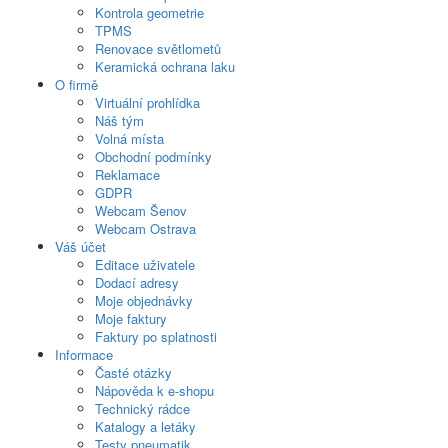
Kontrola geometrie
TPMS
Renovace světlometů
Keramická ochrana laku
O firmě
Virtuální prohlídka
Náš tým
Volná místa
Obchodní podmínky
Reklamace
GDPR
Webcam Šenov
Webcam Ostrava
Váš účet
Editace uživatele
Dodací adresy
Moje objednávky
Moje faktury
Faktury po splatnosti
Informace
Časté otázky
Nápověda k e-shopu
Technický rádce
Katalogy a letáky
Testy pneumatik