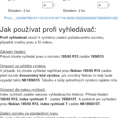
Skladem: 2 ks
Skladem: 2 ks
První
...
1
2
3
4
5
6
7
8
9
10
11
12
13
14
15
16
17
18
19
20
21
22
23
24
25
26
27
28
29
30
31
32
Jak používat profi vyhledávač:
Profi vyhledávač
slouží k rychlému zadání požadovaného rozměru,
případně značky pneu a SI indexu.
Základní hledání:
Pokud chcete vyhledat pneu o rozměru
195/65 R15
zadáte
1956515
.
Omezení na určitého výrobce:
V případě, že chcete vyhledat například pneu
Nokian 195/65 R15
zadáte
před rozměr
dvoumístný kód výrobce
, pro zmíněný Nokian to tedy bude
vypadat takto
NK1956515
. Tabulku s kódy jednotlivých výrobců najdete níže.
Omezení dle indexu rychlosti:
Index rychlosti zadáte nakonec vyhledávacího řetězce. Příklad hledání
195/65 R15, index rychlosti T
- zadáte
1956515T
. A podobně pro vyhledání
pneu
Nokian 195/65 R15, index rychlosti T
zadáte
NK1956515T
.
Zadání rozměru ve standardním tvaru:
Do profi vyhledávače můžete taktéž zadat rozměr ve standardním tvaru