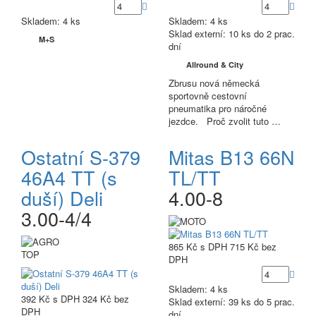
Skladem: 4 ks
Skladem: 4 ks
Sklad externí:
10 ks do 2 prac.
M+S
dní
Allround & City
Zbrusu nová německá
sportovně cestovní
pneumatika pro náročné
jezdce. Proč zvolit tuto …
Ostatní S-379
Mitas B13 66N
46A4 TT (s
TL/TT
duší) Deli
4.00-8
3.00-4/4
865 Kč
s DPH
715 Kč
bez
TOP
DPH
Skladem: 4 ks
392 Kč
s DPH
324 Kč
bez
Sklad externí:
39 ks do 5 prac.
DPH
dní