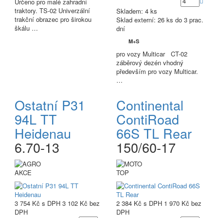
Určeno pro malé zahradní
traktory. TS-02 Univerzální
Skladem: 4 ks
trakční obrazec pro širokou
Sklad externí:
26 ks do 3 prac.
škálu …
dní
M+S
pro vozy Multicar CT-02
záběrový dezén vhodný
především pro vozy Multicar.
…
Ostatní P31
Continental
94L TT
ContiRoad
Heidenau
66S TL Rear
6.70-13
150/60-17
AKCE
TOP
3 754 Kč
s DPH
3 102 Kč
bez
2 384 Kč
s DPH
1 970 Kč
bez
DPH
DPH