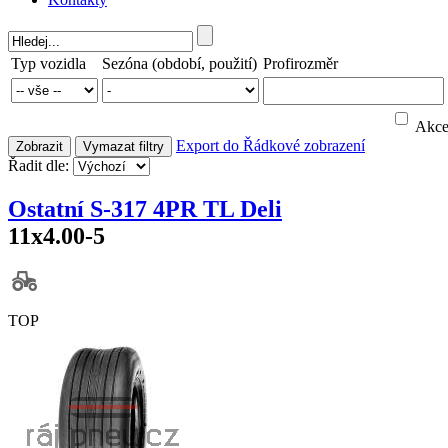
Typ vozidla
Sezóna (období, použití)
Profirozměr
Akc
Export do
Řádkové zobrazení
Zobrazit
Vymazat filtry
Řadit dle:
Ostatní S-317 4PR TL Deli
11x4.00-5
TOP