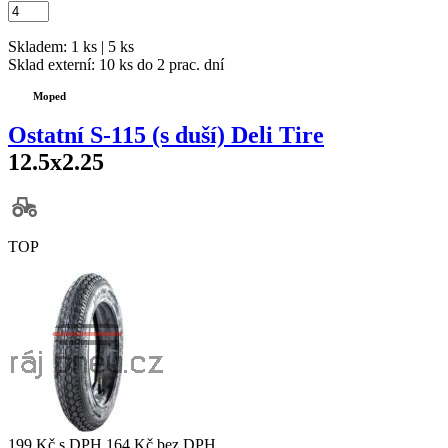
Skladem: 1 ks | 5 ks
Sklad externí:
10 ks do 2 prac. dní
Moped
Ostatní S-115 (s duší) Deli Tire
12.5x2.25
TOP
199 Kč
s DPH
164 Kč
bez DPH