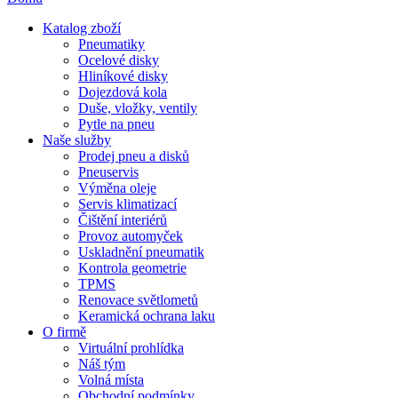
Katalog zboží
Pneumatiky
Ocelové disky
Hliníkové disky
Dojezdová kola
Duše, vložky, ventily
Pytle na pneu
Naše služby
Prodej pneu a disků
Pneuservis
Výměna oleje
Servis klimatizací
Čištění interiérů
Provoz automyček
Uskladnění pneumatik
Kontrola geometrie
TPMS
Renovace světlometů
Keramická ochrana laku
O firmě
Virtuální prohlídka
Náš tým
Volná místa
Obchodní podmínky