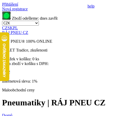
Přihlášení
help
Nová registrace
Zboží odešleme:
dnes
zavřít
CZ
SK
PL
RÁJ PNEU CZ
RÁJ PNEU
®
100% ONLINE
32 LET
Tradice, zkušenosti
Položek v košíku:
0 ks
Cena zboží v košíku s DPH:
0 Kč
Internetová sleva:
1%
Maloobchodní ceny
Pneumatiky | RÁJ PNEU CZ
Domů