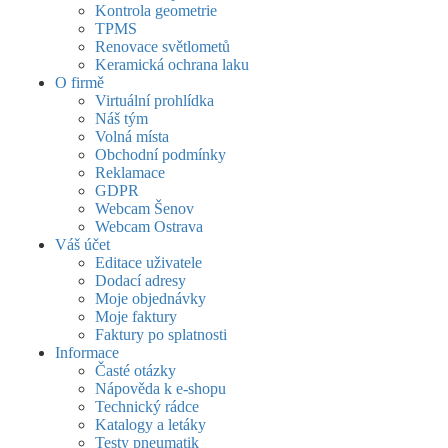
Kontrola geometrie
TPMS
Renovace světlometů
Keramická ochrana laku
O firmě
Virtuální prohlídka
Náš tým
Volná místa
Obchodní podmínky
Reklamace
GDPR
Webcam Šenov
Webcam Ostrava
Váš účet
Editace uživatele
Dodací adresy
Moje objednávky
Moje faktury
Faktury po splatnosti
Informace
Časté otázky
Nápověda k e-shopu
Technický rádce
Katalogy a letáky
Testy pneumatik