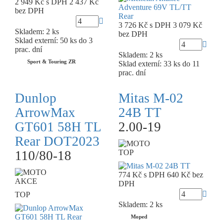
2 949 Kč
s DPH
2 437 Kč
bez DPH
3 726 Kč
s DPH
3 079 Kč
Skladem: 2 ks
bez DPH
Sklad externí:
50 ks do 3
prac. dní
Skladem: 2 ks
Sport & Touring ZR
Sklad externí:
33 ks do 11
prac. dní
Dunlop
Mitas M-02
ArrowMax
24B TT
GT601 58H TL
2.00-19
Rear DOT2023
110/80-18
TOP
774 Kč
s DPH
640 Kč
bez
AKCE
DPH
TOP
Skladem: 2 ks
Moped