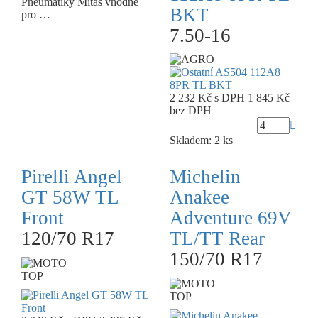
Pneumatiky Mitas vhodné
BKT
pro …
7.50-16
2 232 Kč
s DPH
1 845 Kč
bez DPH
Skladem: 2 ks
Pirelli Angel
Michelin
GT 58W TL
Anakee
Front
Adventure 69V
120/70 R17
TL/TT Rear
150/70 R17
TOP
TOP