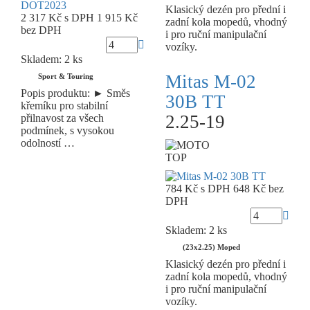
Klasický dezén pro přední i
2 317 Kč
s DPH
1 915 Kč
zadní kola mopedů, vhodný
bez DPH
i pro ruční manipulační
vozíky.
Skladem: 2 ks
Mitas M-02
Sport & Touring
Popis produktu: ► Směs
30B TT
křemíku pro stabilní
2.25-19
přilnavost za všech
podmínek, s vysokou
odolností …
TOP
784 Kč
s DPH
648 Kč
bez
DPH
Skladem: 2 ks
(23x2.25) Moped
Klasický dezén pro přední i
zadní kola mopedů, vhodný
i pro ruční manipulační
vozíky.