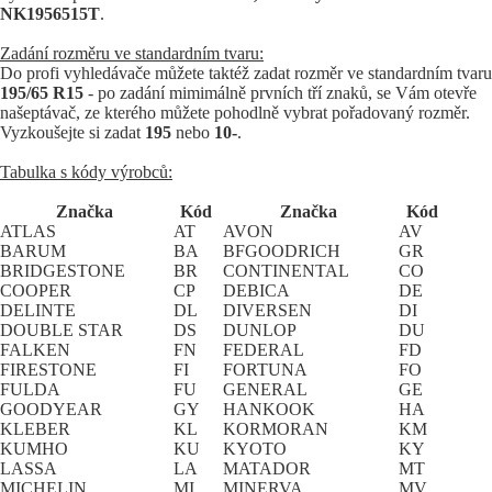
NK1956515T
.
Zadání rozměru ve standardním tvaru:
Do profi vyhledávače můžete taktéž zadat rozměr ve standardním tvaru
195/65 R15
- po zadání mimimálně prvních tří znaků, se Vám otevře
našeptávač, ze kterého můžete pohodlně vybrat pořadovaný rozměr.
Vyzkoušejte si zadat
195
nebo
10-
.
Tabulka s kódy výrobců:
Značka
Kód
Značka
Kód
ATLAS
AT
AVON
AV
BARUM
BA
BFGOODRICH
GR
BRIDGESTONE
BR
CONTINENTAL
CO
COOPER
CP
DEBICA
DE
DELINTE
DL
DIVERSEN
DI
DOUBLE STAR
DS
DUNLOP
DU
FALKEN
FN
FEDERAL
FD
FIRESTONE
FI
FORTUNA
FO
FULDA
FU
GENERAL
GE
GOODYEAR
GY
HANKOOK
HA
KLEBER
KL
KORMORAN
KM
KUMHO
KU
KYOTO
KY
LASSA
LA
MATADOR
MT
MICHELIN
MI
MINERVA
MV