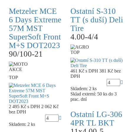
Metzeler MCE
Ostatní S-310
6 Days Extreme
TT (s duší) Deli
57M MST
Tire
SuperSoft Front
4.00-4/4
M+S DOT2023
90/100-21
TOP
AKCE
461 Kč
s DPH
381 Kč
bez
DPH
TOP
Skladem: 2 ks
Sklad externí:
50 ks do 3
prac. dní
2 495 Kč
s DPH
2 062 Kč
bez DPH
Ostatní LG-306
4PR TL BKT
Skladem: 2 ks
11x4.00-5