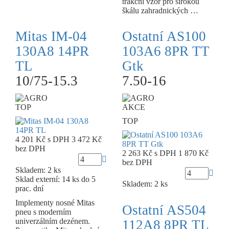
trakční vzor pro širokou
škálu zahradnických …
Mitas IM-04
Ostatní AS100
130A8 14PR
103A6 8PR TT
TL
Gtk
10/75-15.3
7.50-16
TOP
AKCE
TOP
4 201 Kč
s DPH
3 472 Kč
bez DPH
2 263 Kč
s DPH
1 870 Kč
bez DPH
Skladem: 2 ks
Sklad externí:
14 ks do 5
Skladem: 2 ks
prac. dní
Implementy nosné Mitas
Ostatní AS504
pneu s moderním
univerzálním dezénem.
112A8 8PR TL