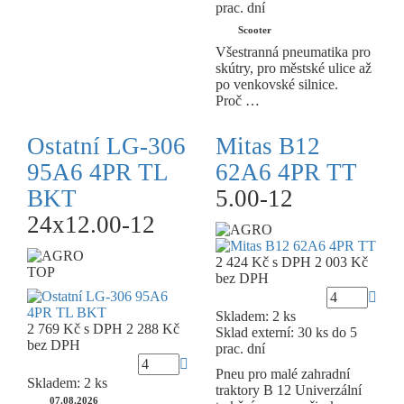
prac. dní
Scooter
Všestranná pneumatika pro
skútry, pro městské ulice až
po venkovské silnice.
Proč …
Ostatní LG-306
Mitas B12
95A6 4PR TL
62A6 4PR TT
BKT
5.00-12
24x12.00-12
2 424 Kč
s DPH
2 003 Kč
TOP
bez DPH
Skladem: 2 ks
2 769 Kč
s DPH
2 288 Kč
Sklad externí:
30 ks do 5
bez DPH
prac. dní
Pneu pro malé zahradní
Skladem: 2 ks
traktory B 12 Univerzální
07.08.2026