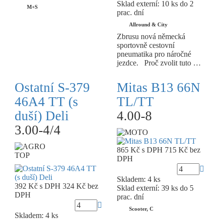
Sklad externí:
10 ks do 2
M+S
prac. dní
Allround & City
Zbrusu nová německá
sportovně cestovní
pneumatika pro náročné
jezdce. Proč zvolit tuto …
Ostatní S-379
Mitas B13 66N
46A4 TT (s
TL/TT
duší) Deli
4.00-8
3.00-4/4
865 Kč
s DPH
715 Kč
bez
TOP
DPH
Skladem: 4 ks
392 Kč
s DPH
324 Kč
bez
Sklad externí:
39 ks do 5
DPH
prac. dní
Scooter, C
Skladem: 4 ks