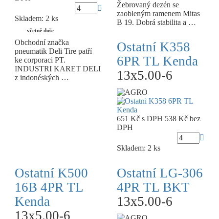
Žebrovaný dezén se
zaobleným ramenem Mitas
Skladem: 2 ks
B 19. Dobrá stabilita a …
včetně duše
Obchodní značka
Ostatní K358
pneumatik Deli Tire patří
6PR TL Kenda
ke corporaci PT.
INDUSTRI KARET DELI
13x5.00-6
z indonéských …
651 Kč
s DPH
538 Kč
bez
DPH
Skladem: 2 ks
Ostatní K500
Ostatní LG-306
16B 4PR TL
4PR TL BKT
Kenda
13x5.00-6
13x5.00-6