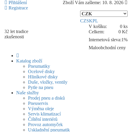
Přihlášení
Zboží Vám zašleme:
10. 8. 2026
Registrace
CZ
SK
PL
V košíku:
0 ks
32 let
tradice
Celkem:
0 Kč
zkušenosti
Internetová sleva:
1%
Maloobchodní ceny
Katalog zboží
Pneumatiky
Ocelové disky
Hliníkové disky
Duše, vložky, ventily
Pytle na pneu
Naše služby
Prodej pneu a disků
Pneuservis
Výměna oleje
Servis klimatizací
Čištění interiérů
Provoz automyček
Uskladnění pneumatik