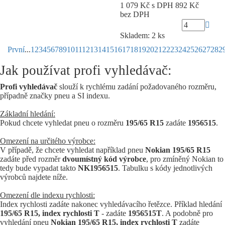
1 079 Kč
s DPH
892 Kč
bez DPH
Skladem: 2 ks
První
...
1
2
3
4
5
6
7
8
9
10
11
12
13
14
15
16
17
18
19
20
21
22
23
24
25
26
27
28
2
Jak používat profi vyhledávač:
Profi vyhledávač
slouží k rychlému zadání požadovaného rozměru,
případně značky pneu a SI indexu.
Základní hledání:
Pokud chcete vyhledat pneu o rozměru
195/65 R15
zadáte
1956515
.
Omezení na určitého výrobce:
V případě, že chcete vyhledat například pneu
Nokian 195/65 R15
zadáte před rozměr
dvoumístný kód výrobce
, pro zmíněný Nokian to
tedy bude vypadat takto
NK1956515
. Tabulku s kódy jednotlivých
výrobců najdete níže.
Omezení dle indexu rychlosti:
Index rychlosti zadáte nakonec vyhledávacího řetězce. Příklad hledání
195/65 R15, index rychlosti T
- zadáte
1956515T
. A podobně pro
vyhledání pneu
Nokian 195/65 R15, index rychlosti T
zadáte