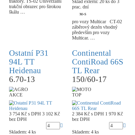
traktory. TS-02 Univerzální
Sklad externí:
20 ks do 3
trakční obrazec pro širokou
prac. dní
škálu …
M+S
pro vozy Multicar CT-02
záběrový dezén vhodný
především pro vozy
Multicar. …
Ostatní P31
Continental
94L TT
ContiRoad 66S
Heidenau
TL Rear
6.70-13
150/60-17
AKCE
TOP
3 754 Kč
s DPH
3 102 Kč
2 384 Kč
s DPH
1 970 Kč
bez DPH
bez DPH
Skladem: 4 ks
Skladem: 4 ks