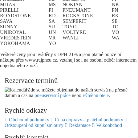
MITAS
MS
NOKIAN
NK
PIRELLI
PI
PNEUMANT
PN
ROADSTONE
RD
ROCKSTONE
RK
SAVA
SA
SEMPERIT
SE
SUNNY
SU
TOYO
TO
UNIROYAL
UN
VOLTYRE
VO
VREDESTEIN
VR
WANLI
WA
YOKOHAMA
YO
Veškeré ceny jsou uváděny s DPH 21% a jsou platné pouze při
nákupu přes www.rajpneu.cz, vztahují se i na osobní odběr internetem
objednaného zboží.
Rezervace termínů
Zde se můžete objednat do našich servisů na přesné
datum a čas na
pneuservisní práce
nebo
výměnu oleje
.
Rychlé odkazy
Obchodní podmínky
Cena dopravy a platební podmínky
Odstoupení od kupní smlouvy
Reklamace
Velkoobchod
Rychlý kontakt